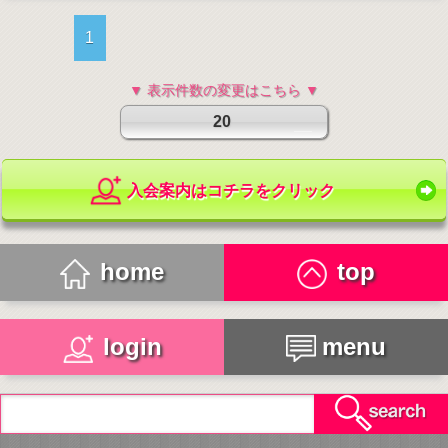
1
▼ 表示件数の変更はこちら ▼
20
入会案内はコチラをクリック
home
top
login
menu