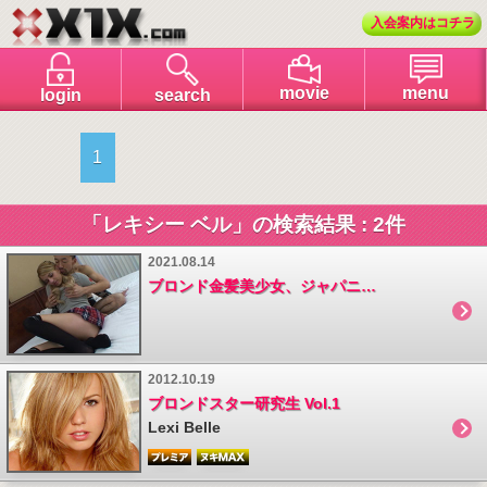
入会案内はコチラ
menu
movie
login
search
1
「レキシー ベル」の検索結果 : 2件
2021.08.14
ブロンド金髪美少女、ジャパニーズAVデビュー
2012.10.19
ブロンドスター研究生 Vol.1
Lexi Belle