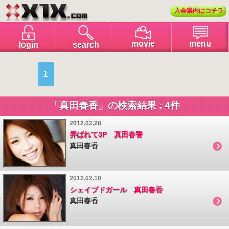
入会案内はコチラ
menu
movie
login
search
1
「真田春香」の検索結果 : 4件
2012.02.28
弄ばれて3P 真田春香
真田春香
2012.02.10
シェイブドガール 真田春香
真田春香