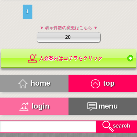
1
▼ 表示件数の変更はこちら ▼
20
入会案内はコチラをクリック
home
top
login
menu