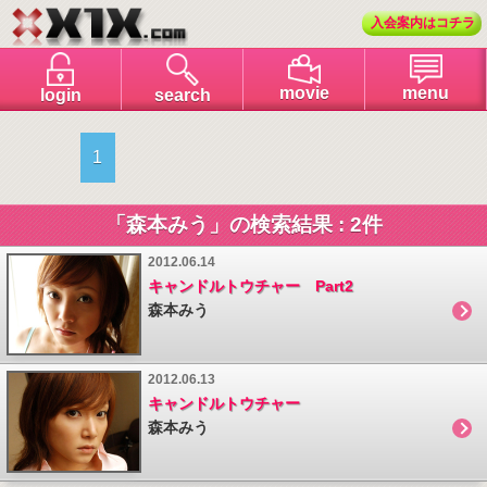
入会案内はコチラ
menu
movie
login
search
1
「森本みう」の検索結果 : 2件
2012.06.14
キャンドルトウチャー Part2
森本みう
2012.06.13
キャンドルトウチャー
森本みう