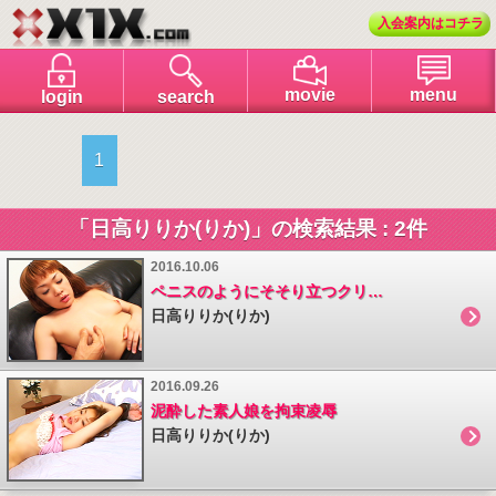
入会案内はコチラ
menu
movie
login
search
1
「日高りりか(りか)」の検索結果 : 2件
2016.10.06
ペニスのようにそそり立つクリトリスを持つギャル娘
日高りりか(りか)
2016.09.26
泥酔した素人娘を拘束凌辱
日高りりか(りか)