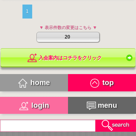
1
▼ 表示件数の変更はこちら ▼
20
入会案内はコチラをクリック
home
top
login
menu